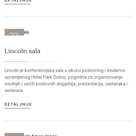
DETALJNIJE
22
DEC 25
Lincoln sala
Lincoln je konferencijska sala u okviru poslovnog i moderno
opremljenog Hotel Park Doboj, pogodna za organizovanje
srednjih i većih poslovnih događaja, prezentacija, sastanaka i
seminara.
DETALJNIJE