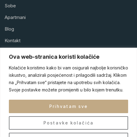
Sobe
Apartmani
Blog
Kontakt
Ova web-stranica koristi kolačiće
Kolačiće koristimo kako bi vam osigurali najbolje korisničko
iskustvo, analizirali posjećenost i prilagodili sadržaj. Klikom
Hotel Park Doboj je hotel sa četiri zvjezdice smješten u srcu
na „Prihvatam sve“ pristajete na upotrebu svih kolačića.
Doboja, jednog od turističkih raskršća Bosne i Hercegovine.
Naš hotel je dizajniran tako da gostima pruži sigurnost,
Svoje postavke možete promijeniti u bilo kojem trenutku.
udobnost i eleganciju tokom njihovog boravka.
Prihvatam sve
Postavke kolačića