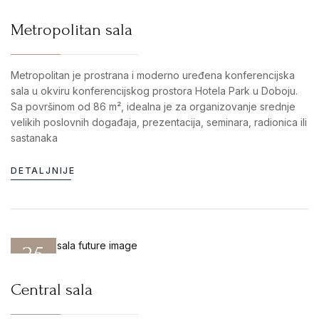
DEC 25
Metropolitan sala
Metropolitan je prostrana i moderno uređena konferencijska
sala u okviru konferencijskog prostora Hotela Park u Doboju.
Sa površinom od 86 m², idealna je za organizovanje srednje
velikih poslovnih događaja, prezentacija, seminara, radionica ili
sastanaka
DETALJNIJE
25
DEC 25
Central sala