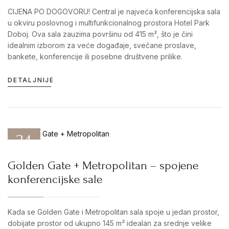
CIJENA PO DOGOVORU! Central je najveća konferencijska sala
u okviru poslovnog i multifunkcionalnog prostora Hotel Park
Doboj. Ova sala zauzima površinu od 415 m², što je čini
idealnim izborom za veće događaje, svečane proslave,
bankete, konferencije ili posebne društvene prilike.
DETALJNIJE
24
DEC 25
Golden Gate + Metropolitan – spojene
konferencijske sale
Kada se Golden Gate i Metropolitan sala spoje u jedan prostor,
dobijate prostor od ukupno 145 m² idealan za srednje velike