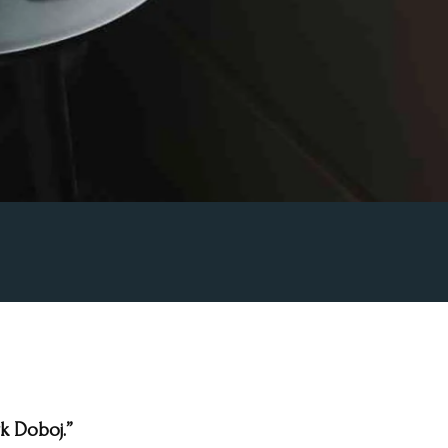
k Doboj.”