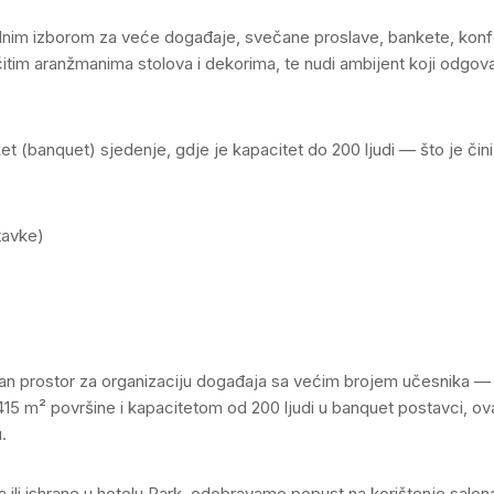
alnim izborom za veće događaje, svečane proslave, bankete, konfer
zličitim aranžmanima stolova i dekorima, te nudi ambijent koji odg
et (banquet) sjedenje, gdje je kapacitet do 200 ljudi — što je či
tavke)
ibilan prostor za organizaciju događaja sa većim brojem učesnika —
415 m² površine i kapacitetom od 200 ljudi u banquet postavci, ova
.
a ili ishrane u hotelu Park, odobravamo popust na korištenje salon