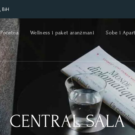
, BiH
Početna
Wellness i paket aranžmani
Sobe i Apar
CENTRAL SALA