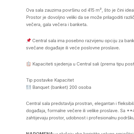
Ova sala zauzima površinu od 415 m², što je čini ide
Prostor je dovoljno veliki da se može prilagoditi ra
večera, gala večera i banketa.
Central sala ima posebno razvijenu opciju za bank
svečane događaje ili veće poslovne proslave.
Kapaciteti sjedenja u Central sali (prema tipu pos
Tip postavke Kapacitet
Banquet (banket) 200 osoba
Central sala predstavlja prostran, elegantan i fleks
događaja, formalne večere ili velike proslave. Sa **
zahtijevaju prostor, udobnost i profesionalnu podršku
NAPOMENA:
u slučaju ako koristite usluge smještaj