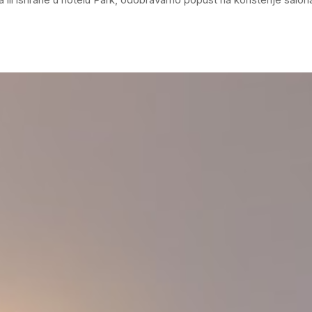
apišite recenziju
voj rejting *