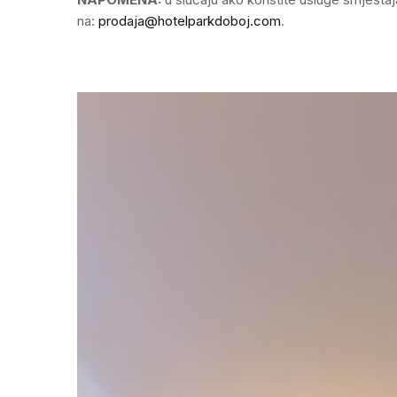
na:
prodaja@hotelparkdoboj.com
.
N
T