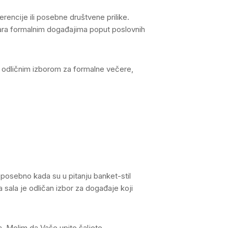
encije ili posebne društvene prilike.
ovara formalnim događajima poput poslovnih
ni odličnim izborom za formalne večere,
 posebno kada su u pitanju banket-stil
 sala je odličan izbor za događaje koji
a. Molim da Vaše upite šaljete