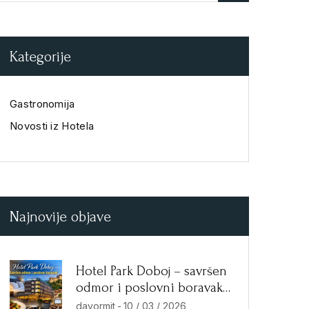
Kategorije
Gastronomija
Novosti iz Hotela
Najnovije objave
Hotel Park Doboj – savršen
odmor i poslovni boravak
u Doboju
davormit
-
10 / 03 / 2026