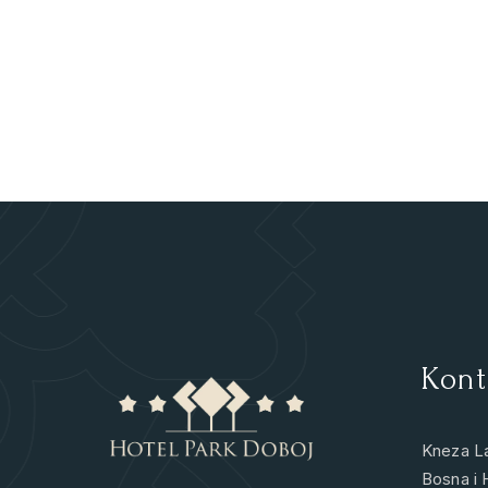
Kont
Kneza L
Bosna i 