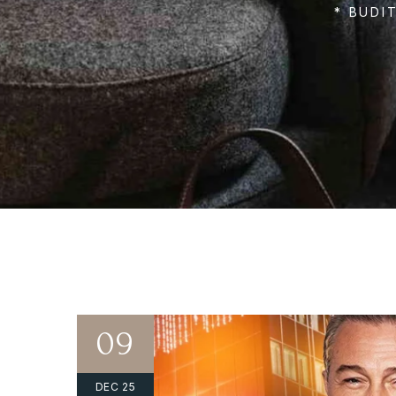
* BUDI
09
DEC 25