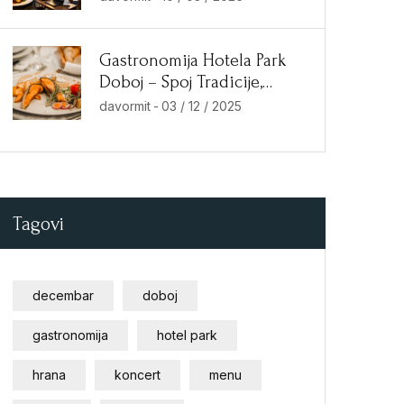
Gastronomija Hotela Park
Doboj – Spoj Tradicije,
Inovacije i Vrhunske
davormit
-
03 / 12 / 2025
Kuhinje
Tagovi
decembar
doboj
gastronomija
hotel park
hrana
koncert
menu