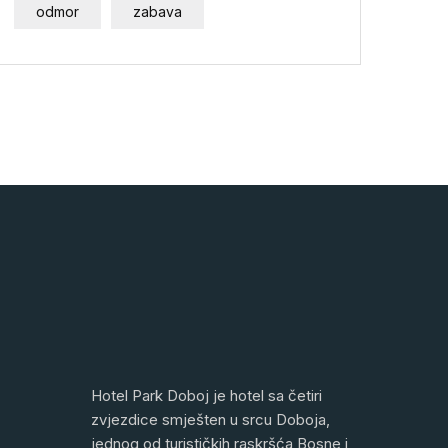
odmor
zabava
Hotel Park Doboj je hotel sa četiri
zvjezdice smješten u srcu Doboja,
jednog od turističkih raskršća Bosne i