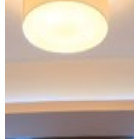
Napišite recenziju
Tvoj rejting *
POŠALJI RECENZIJU