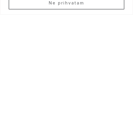
BS
Ne prihvatam
Pregled 360°
VIRTUELNA ŠETNJA