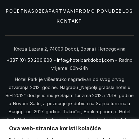
POČETNA
SOBE
APARTMANI
PROMO PONUDE
BLOG
KONTAKT
Kneza Lazara 2, 74000 Doboj, Bosna i Hercegovina
+387 (0) 53 200 800
-
info@hotelparkdoboj.com
- Radno
vrijeme: 00h-24h
Hotel Park je višestruko nagrađivan od svog prvog
otvaranja 2012. godine. Nagradu „Najbolji gradski hotel u
BiH 2012“ dodijelio mu je Sajam turizma 2012. i 2018. godine
u Novom Sadu, a priznanje je dobio i na Sajmu turizma u
Banjoj Luci 2017. godine. Također, Booking.com je Hotel
Park Doboj nagradio kao jedan od najboljih izbora hotela u
Bosni i Hercegovini.
Ova web-stranica koristi kolačiće