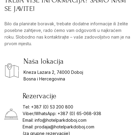
TREBA VIŠE INFORMACIJA? SAMO NAM
SE JAVITE!
Bilo da planirate boravak, trebate dodatne informacije ili želite
posebne zahtjeve, rado ćemo vam odgovoriti u najkraćem
roku. Slobodno nas kontaktirajte – vaše zadovoljstvo nam je na
prvom mjestu.
Naša lokacija
Kneza Lazara 2, 74000 Doboj
Bosna i Hercegovina
Rezervacije
Tel:
+387 (0) 53 200 800
Viber/WhatsApp:
+387 (0) 65-068-938
Email:
info@hotelparkdoboj.com
Email:
prodaja@hotelparkdoboj.com
(za grupne rezervacije)