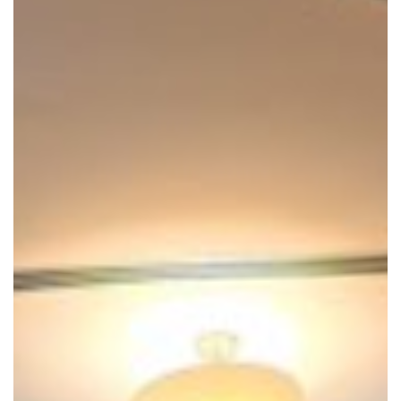
Napišite recenziju
Tvoj rejting *
POŠALJI RECENZIJU