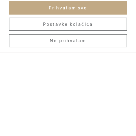
Prihvatam sve
Postavke kolačića
BS
Ne prihvatam
Pregled 360°
VIRTUELNA ŠETNJA