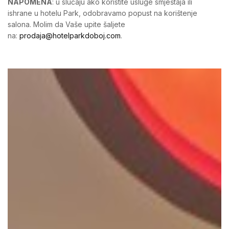
NAPOMENA
: u slučaju ako koristite usluge smještaja ili
ishrane u hotelu Park, odobravamo popust na korištenje
salona. Molim da Vaše upite šaljete
na:
prodaja@hotelparkdoboj.com
.