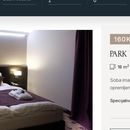
160
PARK
2
18
m
Soba ima 
opremlje
sadržaje 
Specijalno
telefono