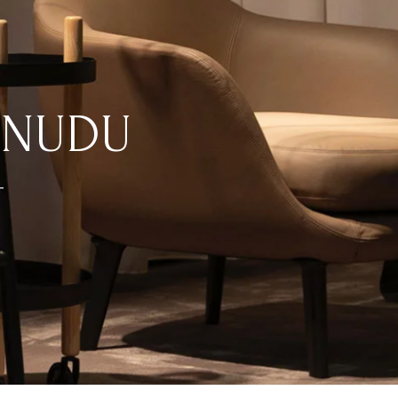
ONUDU
-