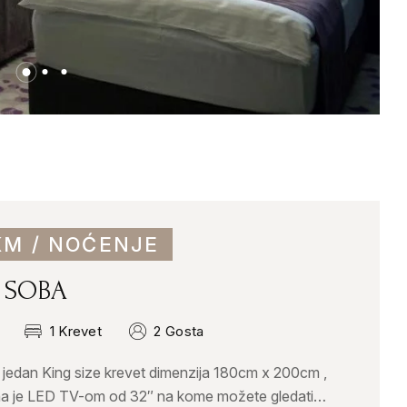
KM / NOĆENJE
 SOBA
1 Krevet
2 Gosta
jedan King size krevet dimenzija 180cm x 200cm ,
na je LED TV-om od 32″ na kome možete gledati