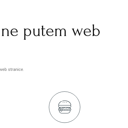
nline putem web
web stranice.