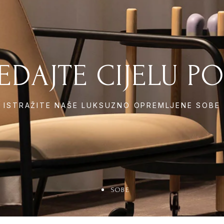
EDAJTE CIJELU P
- ISTRAŽITE NAŠE LUKSUZNO OPREMLJENE SOBE 
SOBE