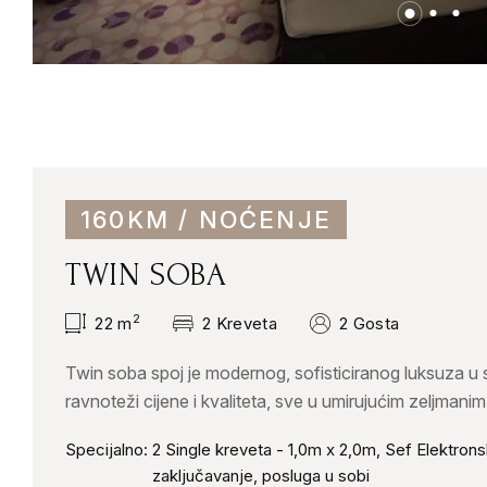
160KM / NOĆENJE
TWIN SOBA
2
22
m
2 Kreveta
2 Gosta
Twin soba spoj je modernog, sofisticiranog luksuza u
ravnoteži cijene i kvaliteta, sve u umirujućim zeljmanim
tonovima koji kreiraju opuštajuću atmosferu.
Specijalno:
2 Single kreveta - 1,0m x 2,0m, Sef Elektron
zaključavanje, posluga u sobi