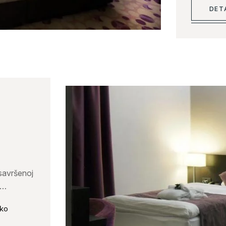
DET
 savršenoj
sko