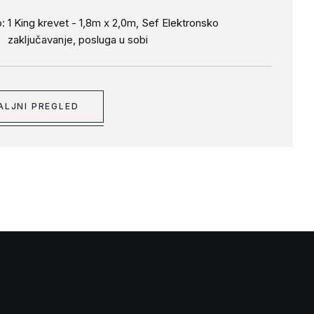
odabranih kanala, besplatnim ViFi internetom i
:
1 King krevet - 1,8m x 2,0m, Sef Elektronsko
m
zaključavanje, posluga u sobi
ALJNI PREGLED