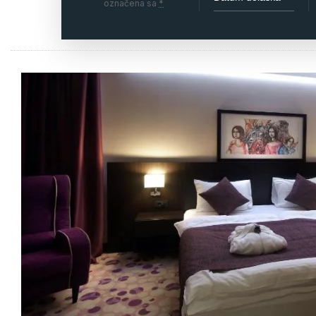
označena sa
*