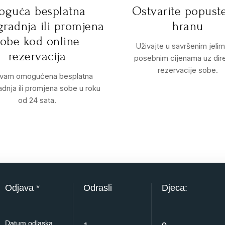
oguća besplatna
Ostvarite popust
radnja ili promjena
hranu
sobe kod online
Uživajte u savršenim jeli
rezervacija
posebnim cijenama uz dir
rezervacije sobe.
 vam omogućena besplatna
dnja ili promjena sobe u roku
od 24 sata.
Odjava *
Odrasli
Djeca: