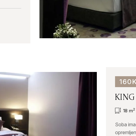
160
KING
2
18
m
Soba ima 
opremlje