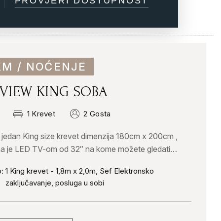
KM / NOĆENJE
 VIEW KING SOBA
1 Krevet
2 Gosta
jedan King size krevet dimenzija 180cm x 200cm ,
na je LED TV-om od 32″ na kome možete gledati
odabranih kanala, besplatnim WiFi internetom i
:
1 King krevet - 1,8m x 2,0m, Sef Elektronsko
m
zaključavanje, posluga u sobi