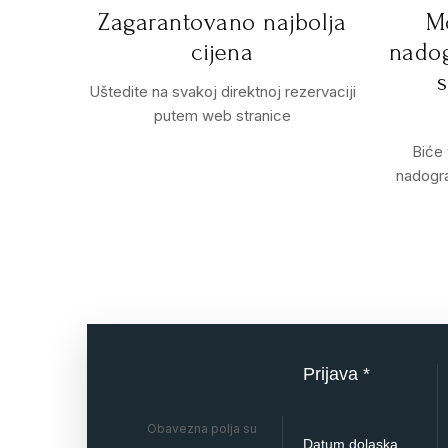
Zagarantovano najbolja
M
cijena
nadog
Uštedite na svakoj direktnoj rezervaciji
putem web stranice
Biće
nadogra
Prijava *
Obavezna polja su