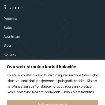
Stranice
Početna
Sobe
Apartmani
Blog
Kontakt
Ova web-stranica koristi kolačiće
Kolačiće koristimo kako bi vam osigurali najbolje korisničko
iskustvo, analizirali posjećenost i prilagodili sadržaj. Klikom
Hotel Park Doboj je hotel sa četiri zvjezdice smješten u srcu
na „Prihvatam sve“ pristajete na upotrebu svih kolačića.
Doboja, jednog od turističkih raskršća Bosne i Hercegovine.
Naš hotel je dizajniran tako da gostima pruži sigurnost,
Svoje postavke možete promijeniti u bilo kojem trenutku.
udobnost i eleganciju tokom njihovog boravka.
Prihvatam sve