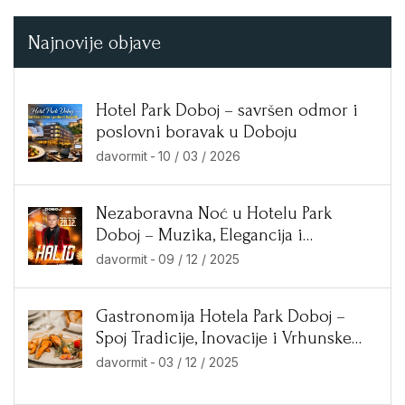
Najnovije objave
Hotel Park Doboj – savršen odmor i
poslovni boravak u Doboju
davormit
-
10 / 03 / 2026
Nezaboravna Noć u Hotelu Park
Doboj – Muzika, Elegancija i
Ekskluzivne Ponude!
davormit
-
09 / 12 / 2025
Gastronomija Hotela Park Doboj –
Spoj Tradicije, Inovacije i Vrhunske
Kuhinje
davormit
-
03 / 12 / 2025