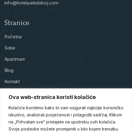
info@hotelparkdoboj.com
Stranice
Početna
Sobe
Apartmani
Blog
Kontakt
Ova web-stranica koristi kolačiće
Kolačiće koristimo kako bi vam osigurali najbolje korisničko
iskustvo, analizirali posjećenost i prilagodili sadržaj. Klikom
Hotel Park Doboj je hotel sa četiri zvjezdice smješten u srcu
na „Prihvatam sve“ pristajete na upotrebu svih kolačića.
Doboja, jednog od turističkih raskršća Bosne i Hercegovine.
Naš hotel je dizajniran tako da gostima pruži sigurnost,
Svoje postavke možete promijeniti u bilo kojem trenutku.