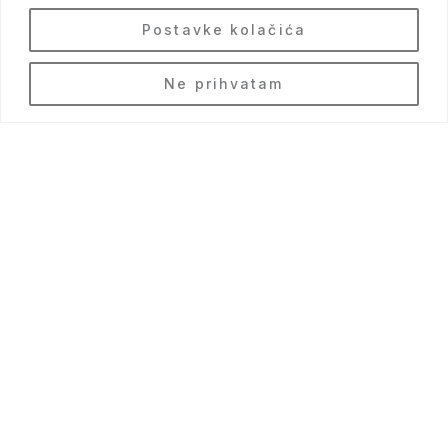
Postavke kolačića
BS
Ne prihvatam
Gost se možda neće sjećati svega što ste rekli, ali
će se uvijek sjećati kako se osjećao.
— Maya Angelou
DOSTUPNI
PRAVILA
SADRŽAJI U
BORAVKA
SOBI