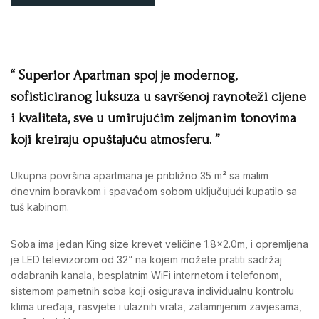
“ Superior Apartman spoj je modernog,
sofisticiranog luksuza u savršenoj ravnoteži cijene
i kvaliteta, sve u umirujućim zeljmanim tonovima
koji kreiraju opuštajuću atmosferu. ”
Ukupna površina apartmana je približno 35 m² sa malim
dnevnim boravkom i spavaćom sobom uključujući kupatilo sa
tuš kabinom.
Soba ima jedan King size krevet veličine 1.8×2.0m, i opremljena
je LED televizorom od 32” na kojem možete pratiti sadržaj
odabranih kanala, besplatnim WiFi internetom i telefonom,
sistemom pametnih soba koji osigurava individualnu kontrolu
klima uređaja, rasvjete i ulaznih vrata, zatamnjenim zavjesama,