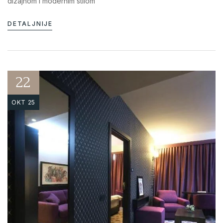
dizajnom i modernim stilom
DETALJNIJE
22
OKT 25