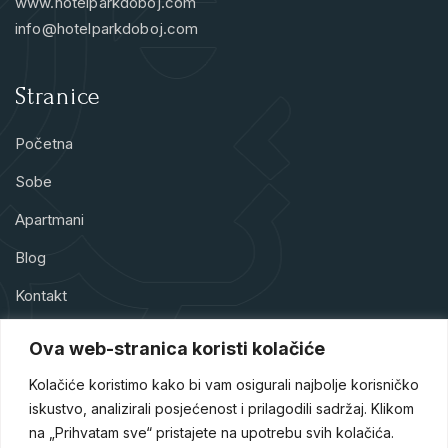
www.hotelparkdoboj.com
info@hotelparkdoboj.com
Stranice
Početna
Sobe
Apartmani
Blog
Kontakt
Ova web-stranica koristi kolačiće
Kolačiće koristimo kako bi vam osigurali najbolje korisničko
iskustvo, analizirali posjećenost i prilagodili sadržaj. Klikom
Hotel Park Doboj je hotel sa četiri zvjezdice smješten u srcu
na „Prihvatam sve“ pristajete na upotrebu svih kolačića.
Doboja, jednog od turističkih raskršća Bosne i Hercegovine.