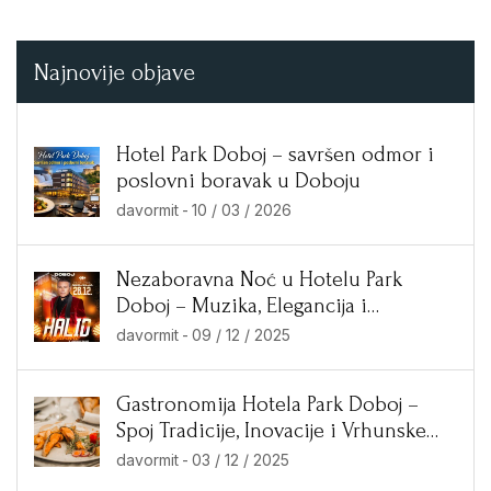
Najnovije objave
Hotel Park Doboj – savršen odmor i
poslovni boravak u Doboju
davormit
-
10 / 03 / 2026
Nezaboravna Noć u Hotelu Park
Doboj – Muzika, Elegancija i
Ekskluzivne Ponude!
davormit
-
09 / 12 / 2025
Gastronomija Hotela Park Doboj –
Spoj Tradicije, Inovacije i Vrhunske
Kuhinje
davormit
-
03 / 12 / 2025