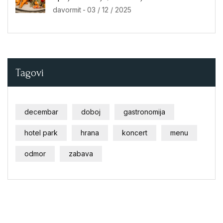
Kuhinje
davormit
-
03 / 12 / 2025
Tagovi
decembar
doboj
gastronomija
hotel park
hrana
koncert
menu
odmor
zabava