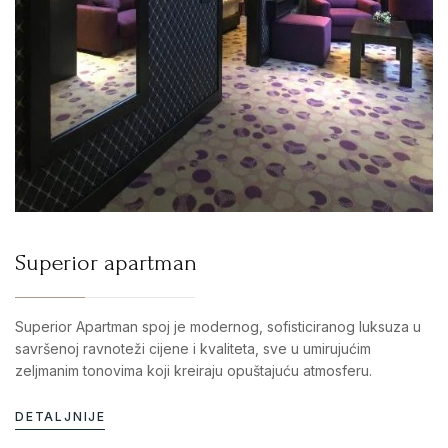
Superior apartman
Superior Apartman spoj je modernog, sofisticiranog luksuza u
savršenoj ravnoteži cijene i kvaliteta, sve u umirujućim
zeljmanim tonovima koji kreiraju opuštajuću atmosferu.
DETALJNIJE