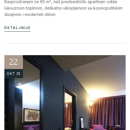
Rasprostranjen na 65 m², naš predsednički apartman odiše
luksuznom toplinom, delikatno uklopljenom sa kosmopolitskim
dizajnom i modernim stilom
DETALJNIJE
22
OKT 25