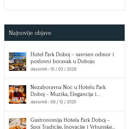
Najnovije objave
Hotel Park Doboj – savršen odmor i
poslovni boravak u Doboju
davormit
-
10 / 03 / 2026
Nezaboravna Noć u Hotelu Park
Doboj – Muzika, Elegancija i
Ekskluzivne Ponude!
davormit
-
09 / 12 / 2025
Gastronomija Hotela Park Doboj –
Spoj Tradicije, Inovacije i Vrhunske