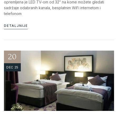
opremljena je LED TV-om od 32″ na kome možete gledati
sadržaje odabranih kanala, besplatnim WiFi internetom i
telefonom
DETALJNIJE
20
DEC 25