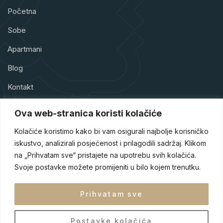
Početna
Sobe
Apartmani
Blog
Kontakt
Ova web-stranica koristi kolačiće
Kolačiće koristimo kako bi vam osigurali najbolje korisničko
iskustvo, analizirali posjećenost i prilagodili sadržaj. Klikom
Hotel Park Doboj je hotel sa četiri zvjezdice smješten u srcu
na „Prihvatam sve“ pristajete na upotrebu svih kolačića.
Doboja, jednog od turističkih raskršća Bosne i Hercegovine.
Naš hotel je dizajniran tako da gostima pruži sigurnost,
Svoje postavke možete promijeniti u bilo kojem trenutku.
udobnost i eleganciju tokom njihovog boravka.
Prihvatam sve
Postavke kolačića