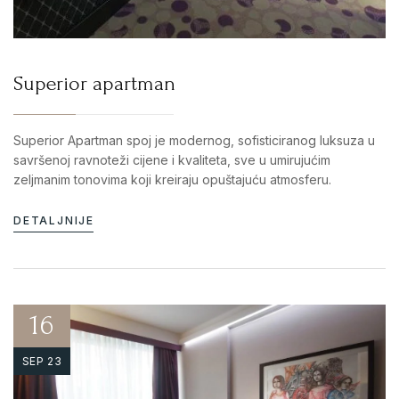
Superior apartman
Superior Apartman spoj je modernog, sofisticiranog luksuza u
savršenoj ravnoteži cijene i kvaliteta, sve u umirujućim
zeljmanim tonovima koji kreiraju opuštajuću atmosferu.
DETALJNIJE
16
SEP 23