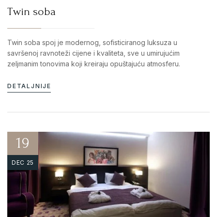
Twin soba
Twin soba spoj je modernog, sofisticiranog luksuza u
savršenoj ravnoteži cijene i kvaliteta, sve u umirujućim
zeljmanim tonovima koji kreiraju opuštajuću atmosferu.
DETALJNIJE
19
DEC 25