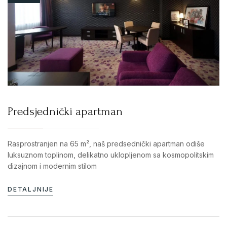
Predsjednički apartman
Rasprostranjen na 65 m², naš predsednički apartman odiše
luksuznom toplinom, delikatno uklopljenom sa kosmopolitskim
dizajnom i modernim stilom
DETALJNIJE