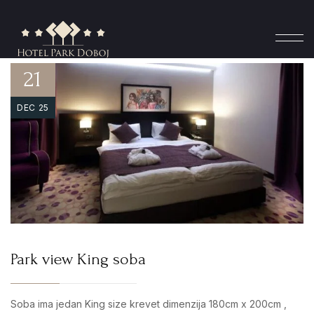
21
DEC 25
Park view King soba
Soba ima jedan King size krevet dimenzija 180cm x 200cm ,