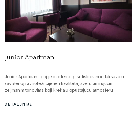
Junior Apartman
Junior Apartman spoj je modernog, sofisticiranog luksuza u
savršenoj ravnoteži cijene i kvaliteta, sve u umirujućim
zeljmanim tonovima koji kreiraju opuštajuću atmosferu.
DETALJNIJE