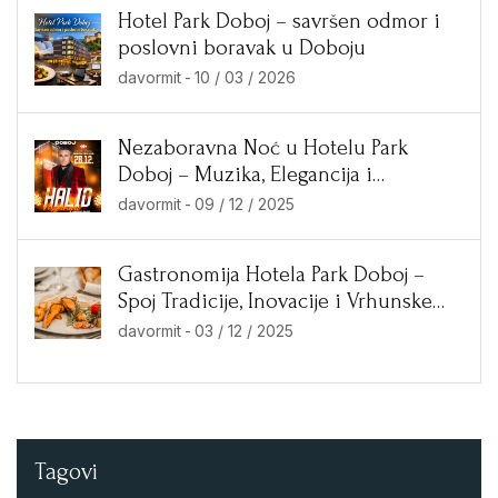
Hotel Park Doboj – savršen odmor i
poslovni boravak u Doboju
davormit
-
10 / 03 / 2026
Nezaboravna Noć u Hotelu Park
Doboj – Muzika, Elegancija i
Ekskluzivne Ponude!
davormit
-
09 / 12 / 2025
Gastronomija Hotela Park Doboj –
Spoj Tradicije, Inovacije i Vrhunske
Kuhinje
davormit
-
03 / 12 / 2025
Tagovi