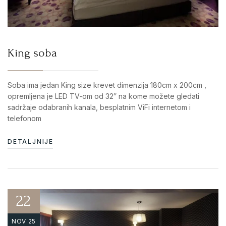
King soba
Soba ima jedan King size krevet dimenzija 180cm x 200cm ,
opremljena je LED TV-om od 32″ na kome možete gledati
sadržaje odabranih kanala, besplatnim ViFi internetom i
telefonom
DETALJNIJE
22
NOV 25