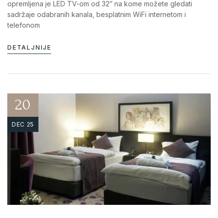
opremljena je LED TV-om od 32″ na kome možete gledati
sadržaje odabranih kanala, besplatnim WiFi internetom i
telefonom
DETALJNIJE
20
DEC 25