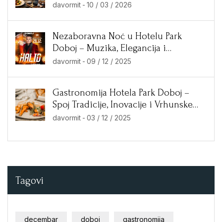
davormit
-
10 / 03 / 2026
Nezaboravna Noć u Hotelu Park
Doboj – Muzika, Elegancija i
Ekskluzivne Ponude!
davormit
-
09 / 12 / 2025
Gastronomija Hotela Park Doboj –
Spoj Tradicije, Inovacije i Vrhunske
Kuhinje
davormit
-
03 / 12 / 2025
Tagovi
decembar
doboj
gastronomija