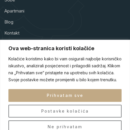
Apartmani
Blog
Kontakt
Ova web-stranica koristi kolačiće
Kolačiće koristimo kako bi vam osigurali najbolje korisničko
iskustvo, analizirali posjećenost i prilagodili sadržaj. Klikom
Hotel Park Doboj je hotel sa četiri zvjezdice smješten u srcu
na „Prihvatam sve“ pristajete na upotrebu svih kolačića.
Doboja, jednog od turističkih raskršća Bosne i Hercegovine.
Naš hotel je dizajniran tako da gostima pruži sigurnost,
Svoje postavke možete promijeniti u bilo kojem trenutku.
udobnost i eleganciju tokom njihovog boravka.
Prihvatam sve
Postavke kolačića
BS
Ne prihvatam
© 2025 Hotel Park by
Pi Design STUDIO