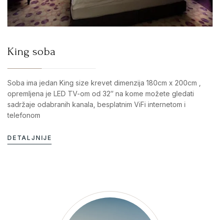
King soba
Soba ima jedan King size krevet dimenzija 180cm x 200cm ,
opremljena je LED TV-om od 32″ na kome možete gledati
sadržaje odabranih kanala, besplatnim ViFi internetom i
telefonom
DETALJNIJE