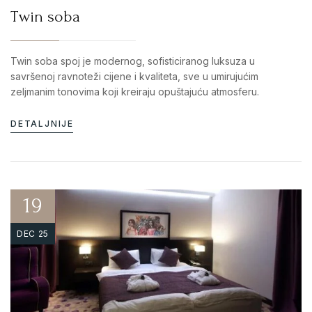
Twin soba
Twin soba spoj je modernog, sofisticiranog luksuza u
savršenoj ravnoteži cijene i kvaliteta, sve u umirujućim
zeljmanim tonovima koji kreiraju opuštajuću atmosferu.
DETALJNIJE
19
DEC 25