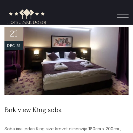
21
DEC 25
Park view King soba
Soba ima jedan King size krevet dimenzija 180cm x 200cm ,