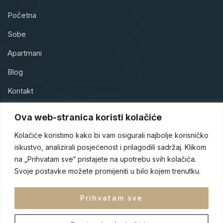
Početna
Sobe
Apartmani
Blog
Kontakt
Ova web-stranica koristi kolačiće
Kolačiće koristimo kako bi vam osigurali najbolje korisničko
iskustvo, analizirali posjećenost i prilagodili sadržaj. Klikom
Hotel Park Doboj je hotel sa četiri zvjezdice smješten u srcu
na „Prihvatam sve“ pristajete na upotrebu svih kolačića.
Doboja, jednog od turističkih raskršća Bosne i Hercegovine.
Naš hotel je dizajniran tako da gostima pruži sigurnost,
Svoje postavke možete promijeniti u bilo kojem trenutku.
udobnost i eleganciju tokom njihovog boravka.
Prihvatam sve