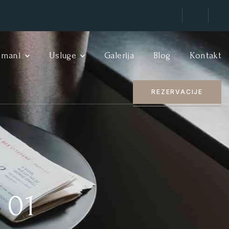
tmani
Usluge
Galerija
Blog
Kontakt
REZERVACIJE
 01