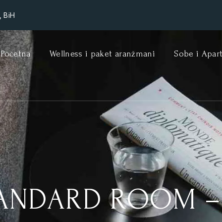
, BiH
Početna
Wellness i paket aranžmani
Sobe i Apar
ANDARD ROOM –