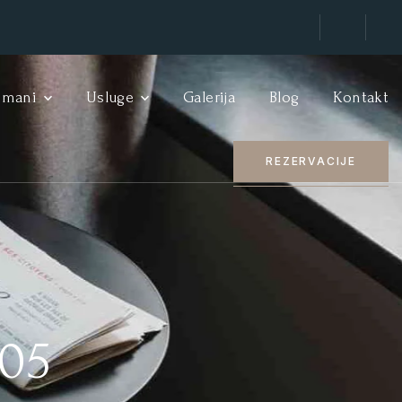
tmani
Usluge
Galerija
Blog
Kontakt
REZERVACIJE
05