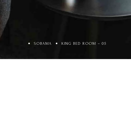
SOBAMA
KING BED ROOM – 05