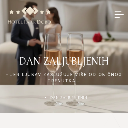
DAN ZALJUBLJENIH
– JER LJUBAV ZASLUŽUJE VIŠE OD OBIČNOG
TRENUTKA –
DAN ZALJUBLJENIH