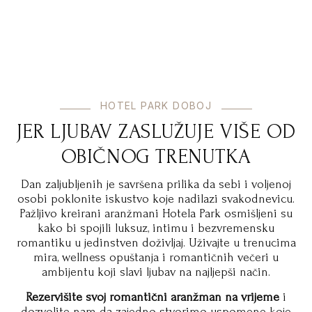
HOTEL PARK DOBOJ
JER LJUBAV ZASLUŽUJE VIŠE OD
OBIČNOG TRENUTKA
Dan zaljubljenih je savršena prilika da sebi i voljenoj
osobi poklonite iskustvo koje nadilazi svakodnevicu.
Pažljivo kreirani aranžmani Hotela Park osmišljeni su
kako bi spojili luksuz, intimu i bezvremensku
romantiku u jedinstven doživljaj. Uživajte u trenucima
mira, wellness opuštanja i romantičnih večeri u
ambijentu koji slavi ljubav na najljepši način.
Rezervišite svoj romantični aranžman na vrijeme
i
dozvolite nam da zajedno stvorimo uspomene koje