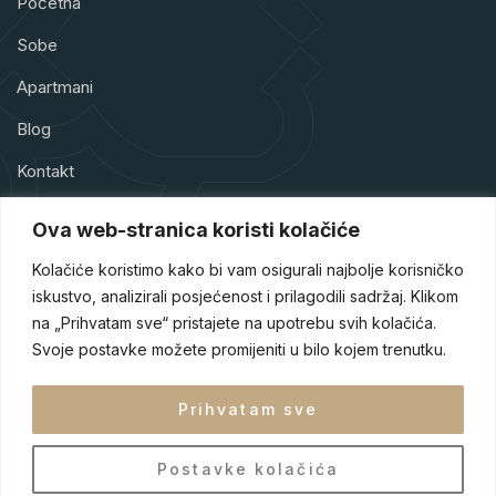
Početna
Sobe
Apartmani
Blog
Kontakt
Ova web-stranica koristi kolačiće
Kolačiće koristimo kako bi vam osigurali najbolje korisničko
iskustvo, analizirali posjećenost i prilagodili sadržaj. Klikom
Hotel Park Doboj je hotel sa četiri zvjezdice smješten u srcu
na „Prihvatam sve“ pristajete na upotrebu svih kolačića.
Doboja, jednog od turističkih raskršća Bosne i Hercegovine.
Naš hotel je dizajniran tako da gostima pruži sigurnost,
Svoje postavke možete promijeniti u bilo kojem trenutku.
udobnost i eleganciju tokom njihovog boravka.
Prihvatam sve
Postavke kolačića