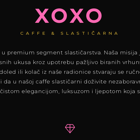
XOXO
CAFFE & SLASTIČARNA
 u premium segment slastičarstva. Naša misija j
ih ukusa kroz upotrebu pažljivo biranih vrhuns
doled ili kolač iz naše radionice stvaraju se ruč
i da u našoj caffe slastičarni doživite nezabo
 čistom elegancijom, luksuzom i ljepotom koja s