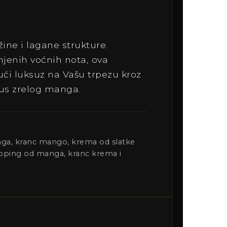
žine i lagane strukture.
injenih voćnih nota, ova
ući luksuz na Vašu trpezu kroz
kus zrelog manga.
anga, kranc mango, krema od slatke
oping od manga, kranc krema i