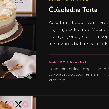
PREMIUM KLASIKA
Čokoladna Torta
Apsolutni hedonizam pret
najfinije čokolade. Moćna 
namijenjena je onima koji 
luksuzno izbalansiran čokol
SASTAV I SLOJEVI
Čokoladni biskvit, bogata krema
čokolade, upotpunjena sjajnim 
krančom.