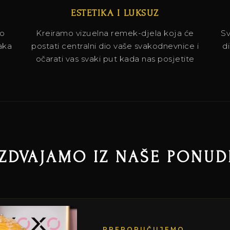
ESTETIKA I LUKSUZ
vo
Kreiramo vizuelna remek-djela koja će
Sv
aka
postati centralni dio vaše svakodnevnice i
d
očarati vas svaki put kada nas posjetite
IZDVAJAMO IZ NAŠE PONUD
PREPORUČUJEMO