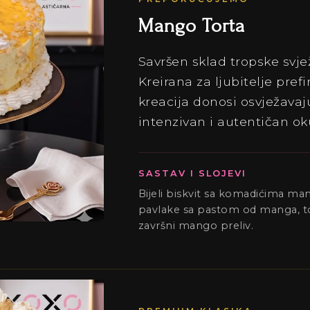
Mango Torta
Savršen sklad tropske svje
Kreirana za ljubitelje pref
kreacija donosi osvježavaj
intenzivan i autentičan o
SASTAV I SLOJEVI
Bijeli biskvit sa komadićima m
pavlake sa pastom od manga, t
završni mango preliv.