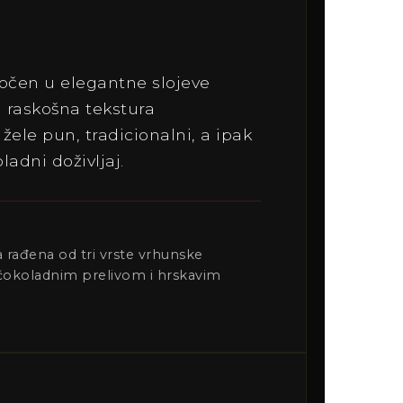
očen u elegantne slojeve
i raskošna tekstura
žele pun, tradicionalni, a ipak
adni doživljaj.
 rađena od tri vrste vrhunske
čokoladnim prelivom i hrskavim