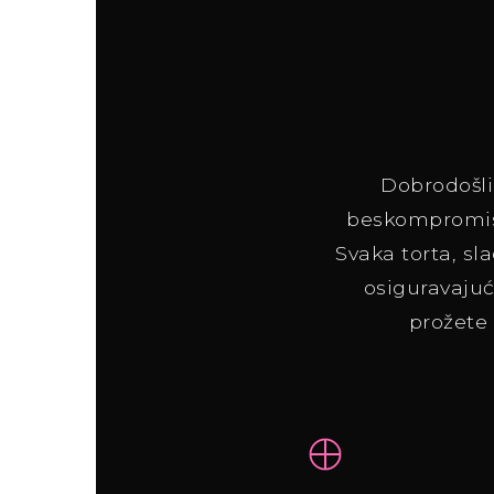
Dobrodošli
beskompromisn
Svaka torta, sla
osiguravajuć
prožete