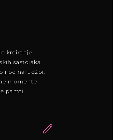
e kreiranje
kih sastojaka.
no i po narudžbi,
ravne momente
e pamti.