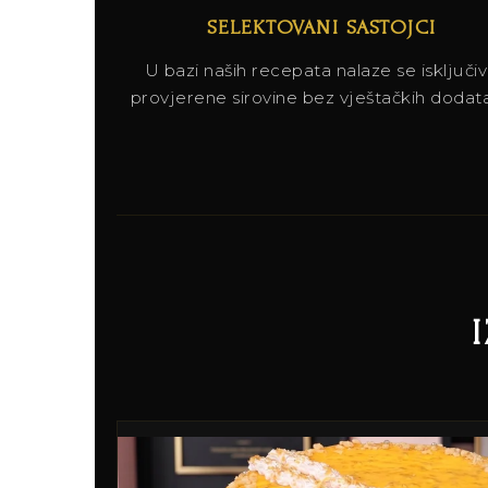
SELEKTOVANI SASTOJCI
U bazi naših recepata nalaze se isključi
provjerene sirovine bez vještačkih dodat