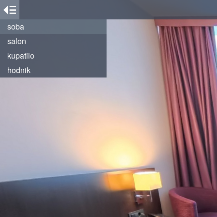
soba
salon
kupatilo
hodnik